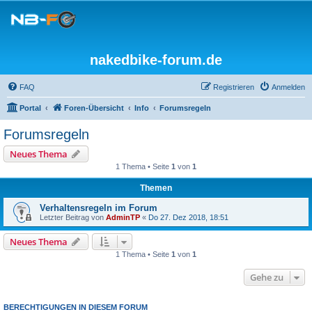
nakedbike-forum.de
FAQ
Registrieren
Anmelden
Portal
Foren-Übersicht
Info
Forumsregeln
Forumsregeln
Neues Thema
1 Thema • Seite
1
von
1
Themen
Verhaltensregeln im Forum
Letzter Beitrag von
AdminTP
«
Do 27. Dez 2018, 18:51
Neues Thema
1 Thema • Seite
1
von
1
Gehe zu
BERECHTIGUNGEN IN DIESEM FORUM