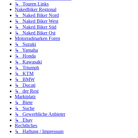
↳ Touren Links
Nakedbiker Regional
↳ Naked Biker Nord
↳ Naked Biker West
↳ Naked Biker Süd
↳ Naked Biker Ost
Motorradmarken Foren
↳ Suzuki
↳ Yamaha
↳ Honda
↳ Kawasaki
↳ Triumph
↳ KTM
↳ BMW
↳ Ducati
↳ der Rest
Marktplatz
↳ Biete
↳ Suche
↳ Gewerbliche Anbieter
↳ Ebay
Rechtliches
↳ Haftung / Impressum