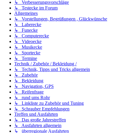
↳ Verbesserungsvorschläge
↳ Testecke im Forum
Allgemeines
↳ Vorstellungen, Begrüßungen , Glückwünsche
↳ Laberecke
↳ Funecke
↳ Computerecke
↳ Videoecke
↳ Musikecke
↳ Sportecke
↳ Termine
Technik / Zubehör / Bekleidung /
↳ Technik, Tipps und Tricks allgemein
↳ Zubehör
↳ Bekleidung
↳ Navigation, GPS
↳ Reifenfrage
↳ rund ums Rohr
↳ Linkliste zu Zubehör und Tuning
↳ Schrauber Empfehlungen
Treffen und Ausfahrten
↳ Das große Jahrestreffen
↳ Ausfahrten allgemein
↳ überregionale Ausfahrten