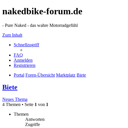
nakedbike-forum.de
- Pure Naked - das wahre Motorradgefühl
Zum Inhalt
Schnellzugriff
FAQ
Anmelden
Registrieren
Portal
Foren-Übersicht
Marktplatz
Biete
Biete
Neues Thema
4 Themen • Seite
1
von
1
Themen
Antworten
Zugriffe