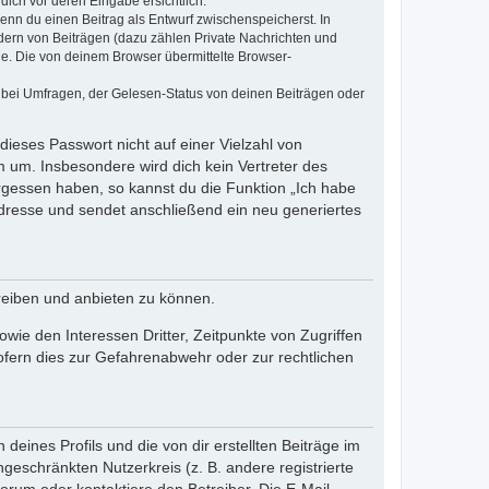
dich vor deren Eingabe ersichtlich.
wenn du einen Beitrag als Entwurf zwischenspeicherst. In
dern von Beiträgen (dazu zählen Private Nachrichten und
e. Die von deinem Browser übermittelte Browser-
 bei Umfragen, der Gelesen-Status von deinen Beiträgen oder
dieses Passwort nicht auf einer Vielzahl von
 um. Insbesondere wird dich kein Vertreter des
ergessen haben, so kannst du die Funktion „Ich habe
resse und sendet anschließend ein neu generiertes
reiben und anbieten zu können.
ie den Interessen Dritter, Zeitpunkte von Zugriffen
fern dies zur Gefahrenabwehr oder zur rechtlichen
eines Profils und die von dir erstellten Beiträge im
ngeschränkten Nutzerkreis (z. B. andere registrierte