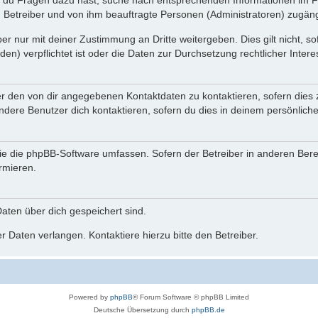
n du Fragen dazu hast, suche nach entsprechenden Informationen im Fo
n Betreiber und von ihm beauftragte Personen (Administratoren) zugäng
r nur mit deiner Zustimmung an Dritte weitergeben. Dies gilt nicht, s
n) verpflichtet ist oder die Daten zur Durchsetzung rechtlicher Interes
er den von dir angegebenen Kontaktdaten zu kontaktieren, sofern dies 
andere Benutzer dich kontaktieren, sofern du dies in deinem persönliche
, die die phpBB-Software umfassen. Sofern der Betreiber in anderen Be
ormieren.
 Daten über dich gespeichert sind.
 Daten verlangen. Kontaktiere hierzu bitte den Betreiber.
Powered by
phpBB
® Forum Software © phpBB Limited
Deutsche Übersetzung durch
phpBB.de