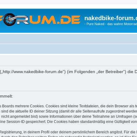
nakedbike-forum.
- Pure Naked - das wahre Motorrad
“ („http://www.nakedbike-forum.de“) (im Folgenden „der Betreiber“) d
ammelt:
s Boards mehrere Cookies. Cookies sind kleine Textdateien, die dein Browser als
 sind die aktuelle ID deiner Sitzung (damit dir alle Seitenaufrufe zugeordnet werd
u nicht angemeldet bist) sowie Informationen über deine Teilnahme an Umfragen (s
eine Session-ID gespeichert. Die Cookies haben standardmäßig eine Gültigkeit von 
Registrierung, in deinem Profil oder deinem persönlichem Bereich angibst. Für di