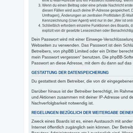
eine E-Mail-Adresse und ein Passwort notwendig. Wenn du
Wenn du einen Beitrag oder eine private Nachricht erste
diesen Fällen wird auch deine IP-Adresse gespeichert. 
Umfragen), Änderungen an zentralen Profildaten (E-Mai
Kennzeichnung (User Agent) wird nur in der „Wer ist onl
Schließlich erfordern einzelne Funktionen des Boards,
explizit von dir gesetzte Lesezeichen oder Benachrichti
Dein Passwort wird mit einer Einwege-Verschlüsselung 
Webseiten zu verwenden. Das Passwort ist dein Schlü
Betreibers, von phpBB Limited oder ein Dritter berec
mein Passwort vergessen“ benutzen. Die phpBB-Softw
Passwort an diese Adresse, mit dem du dann auf das 
GESTATTUNG DER DATENSPEICHERUNG
Du gestattest dem Betreiber, die von dir eingegeben
Darüber hinaus ist der Betreiber berechtigt, im Rahm
und Aktionen zusammen mit deiner IP-Adresse und de
Nachverfolgbarkeit notwendig ist.
REGELUNGEN BEZÜGLICH DER WEITERGABE DEINE
Zweck eines Boards ist es, einen Austausch mit andere
Internet öffentlich zugänglich sein können. Der Betrei