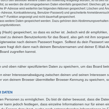
rch den Betreiber weitere Daten als notwendig festgelegt wurden, so ist dies für 
llst, so werden die dort eingegebenen Daten ebenfalls gespeichert. Gleiches gilt, 
Die IP-Adresse wird weiterhin bei folgenden Aktionen gespeichert: Löschen und Än
l-Adresse, Kontoaktivierung, Benutzer-Passwort) und gescheiterte Anmeldeversuch
ine?“-Funktion angezeigt und nicht dauerhaft gespeichert.
 dass weitere Daten gespeichert werden. Dazu gehören dein Abstimmungsverhalten
gungsfunktionen.
(Hash) gespeichert, so dass es sicher ist. Jedoch wird dir empfohlen, 
ssel zu deinem Benutzerkonto für das Board, also geh mit ihm sorgsam
htigterweise nach deinem Passwort fragen. Solltest du dein Passwort v
are fragt dich dann nach deinem Benutzernamen und deiner E-Mail-Ad
Board zugreifen kannst.
en und oben näher spezifizierten Daten zu speichern, um das Board bet
en einer Interessenabwägung zwischen deinen und seinen Interessen sow
r von deinem Browser übermittelter Browser-Kennung zu speichern, so
R DATEN
n Personen zu ermöglichen. Du bist dir daher bewusst, dass die Daten d
ber kann jedoch festlegen, dass einzelne Informationen nur für einen ei